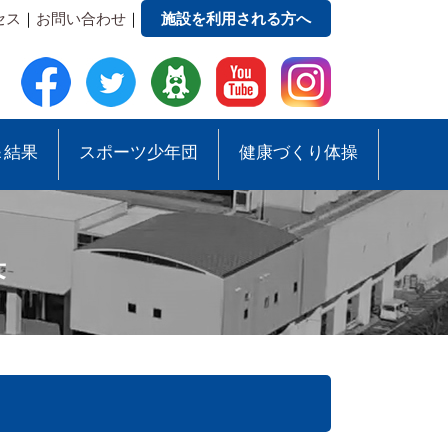
セス
｜
お問い合わせ
｜
施設を利用される方へ
＆結果
スポーツ少年団
健康づくり体操
果
●緑地公園ガイドマップ
●スポーツ少年団助成事業