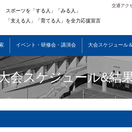
交通アク
スポーツを「する人」「みる人」
「支える人」「育てる人」を全力応援宣言
索
イベント・研修会・講演会
大会スケジュール
大会スケジュール&結
＆結果
少年団大会情報
●事業報告
●各種申請・報告書