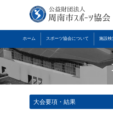
ホーム
スポーツ協会について
施設検
大会要項・結果
●協会概要
●大会速報
●スポーツ少年団とは
●諸規則
●大会情報
●スポーツ