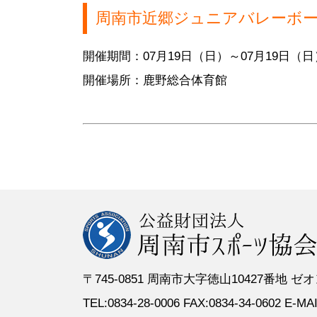
●定 款
●登録スポーツ少年団
●専門委員
●スポーツ
周南市近郷ジュニアバレーボ
●組織図
●特別委員
開催期間：07月19日（日）～07月19日（日
●役員名簿
●加盟団体
開催場所：鹿野総合体育館
●評議員名簿
〒745-0851 周南市大字徳山10427番地
TEL:0834-28-0006 FAX:0834-34-0602 E-MAIL