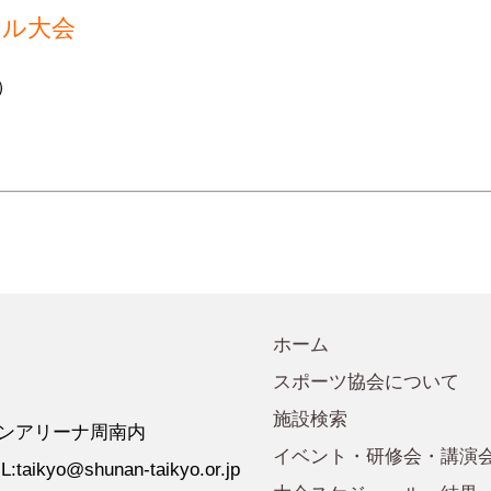
会規程
少年団諸規定
●事業計画
ール大会
会運営規程
●発行誌・広報誌
）
●事務局へのアクセス
ホーム
スポーツ協会について
施設検索
 ゼオンアリーナ周南内
イベント・研修会・講演
:taikyo@shunan-taikyo.or.jp